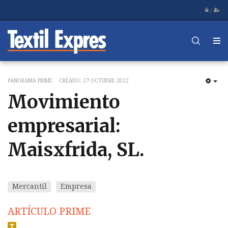
/
PANORAMA PRIME
CREADO: 27 OCTUBRE 2022
EM
Movimiento
empresarial:
Maisxfrida, SL.
Mercantil
Empresa
ARTÍCULO PRIME